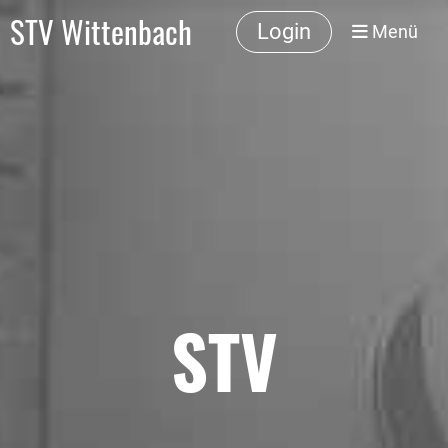
STV Wittenbach
Login
Menü
STV