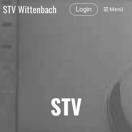
STV Wittenbach
Login
Menü
STV