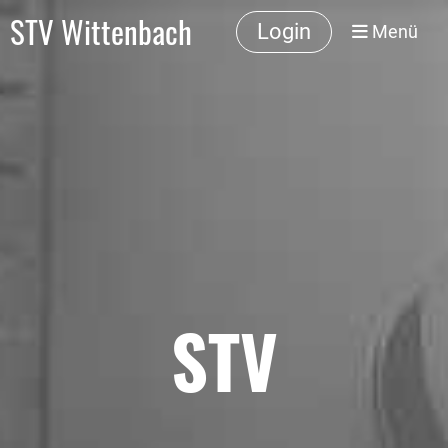
STV Wittenbach
Login
Menü
STV