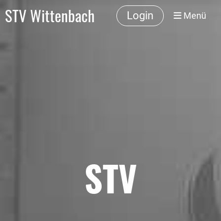
STV Wittenbach
Login
Menü
STV