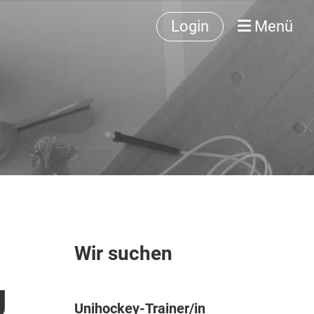
Login
Menü
Wir suchen
g
Unihockey-Trainer/in