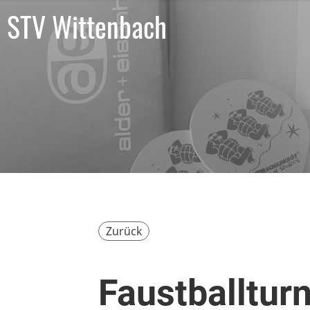
STV Wittenbach
Zurück
Faustballtur