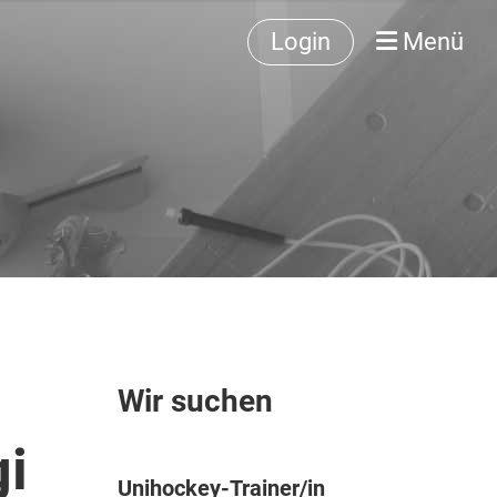
Login
Menü
Wir suchen
i
Unihockey-Trainer/in