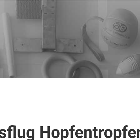
sflug Hopfentropfe